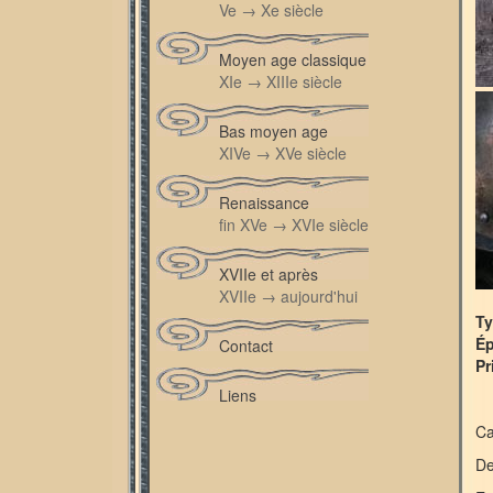
Ve → Xe siècle
Moyen age classique
XIe → XIIIe siècle
Bas moyen age
XIVe → XVe siècle
Renaissance
fin XVe → XVIe siècle
XVIIe et après
XVIIe → aujourd'hui
Ty
É
Contact
Pr
Liens
Ca
De