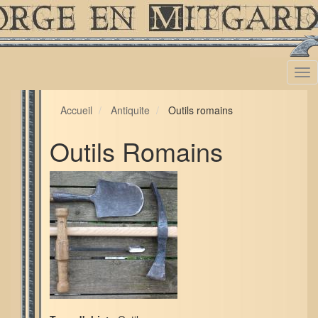
Aller
au
contenu
principal
Tog
nav
Accueil
Antiquite
Outils romains
Outils Romains